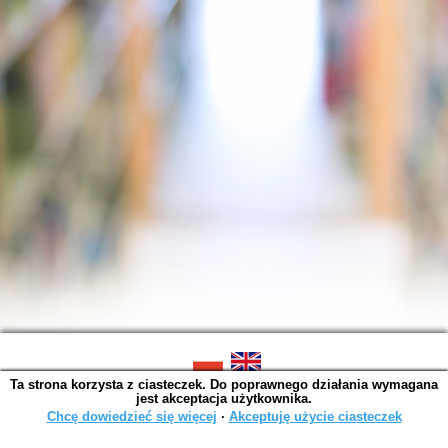
Ta strona korzysta z ciasteczek. Do poprawnego działania wymagana
SOWA OPAC v. 6.11.10 (2026-07-24)
jest akceptacja użytkownika.
Wygenerowano w 0,0014 s.
Chcę dowiedzieć się więcej
∙
Akceptuję użycie ciasteczek