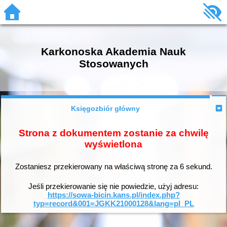
Karkonoska Akademia Nauk
Stosowanych
Księgozbiór główny
Strona z dokumentem zostanie za chwilę
wyświetlona
Zostaniesz przekierowany na właściwą stronę za
6
sekund.
Jeśli przekierowanie się nie powiedzie, użyj adresu:
https://sowa-bicin.kans.pl/index.php?
typ=record&001=JGKK21000128&lang=pl_PL