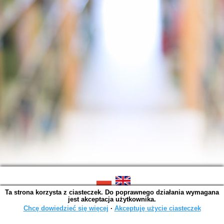
Ta strona korzysta z ciasteczek. Do poprawnego działania wymagana
SOWA OPAC v. 6.11.10 (2026-07-24)
jest akceptacja użytkownika.
Wygenerowano w 0,0011 s.
Chcę dowiedzieć się więcej
∙
Akceptuję użycie ciasteczek