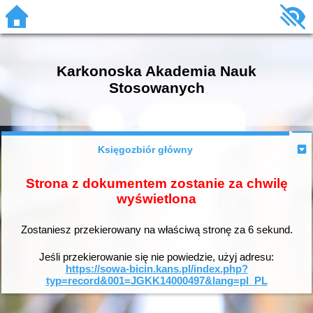
Karkonoska Akademia Nauk
Stosowanych
Księgozbiór główny
Strona z dokumentem zostanie za chwilę
wyświetlona
Zostaniesz przekierowany na właściwą stronę za
6
sekund.
Jeśli przekierowanie się nie powiedzie, użyj adresu:
https://sowa-bicin.kans.pl/index.php?
typ=record&001=JGKK14000497&lang=pl_PL