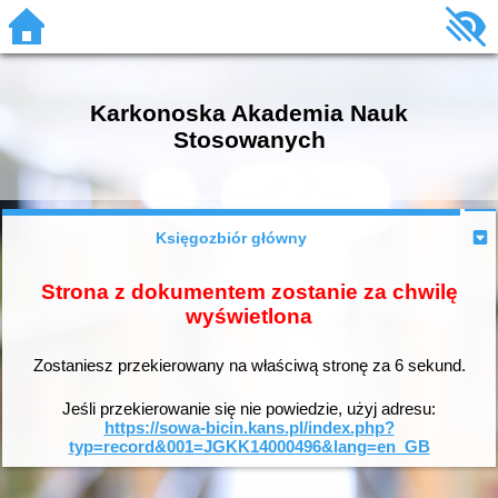
Karkonoska Akademia Nauk
Stosowanych
Księgozbiór główny
Strona z dokumentem zostanie za chwilę
wyświetlona
Zostaniesz przekierowany na właściwą stronę za
6
sekund.
Jeśli przekierowanie się nie powiedzie, użyj adresu:
https://sowa-bicin.kans.pl/index.php?
typ=record&001=JGKK14000496&lang=en_GB