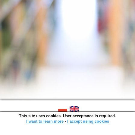
This site uses cookies. User acceptance is required.
SOWA OPAC v. 6.11.10 (2026-07-24)
Generated in 0,0012 s.
I want to learn more
∙
I accept using cookies