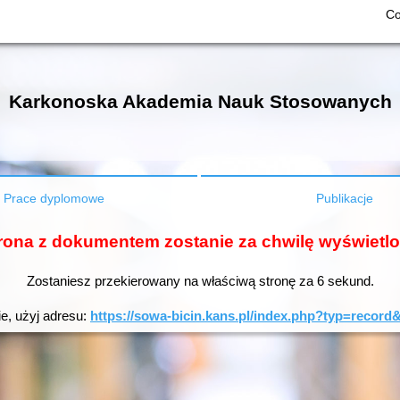
Co
Karkonoska Akademia Nauk Stosowanych
Prace dyplomowe
Publikacje
rona z dokumentem zostanie za chwilę wyświetl
Zostaniesz przekierowany na właściwą stronę za
6
sekund.
ie, użyj adresu:
https://sowa-bicin.kans.pl/index.php?typ=rec