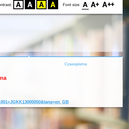
D
BW
YB
BY
F0
F1
F2
ntrast:
Font size:
Czasopisma
ona
ord&001=JGKK13000050&lang=en_GB