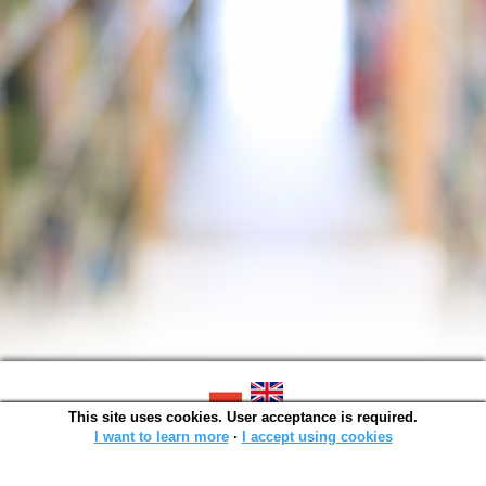
This site uses cookies. User acceptance is required.
SOWA OPAC v. 6.11.10 (2026-07-24)
Generated in 0,0012 s.
I want to learn more
∙
I accept using cookies