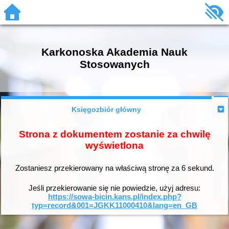
Karkonoska Akademia Nauk
Stosowanych
Księgozbiór główny
Strona z dokumentem zostanie za chwilę
wyświetlona
Zostaniesz przekierowany na właściwą stronę za
6
sekund.
Jeśli przekierowanie się nie powiedzie, użyj adresu:
https://sowa-bicin.kans.pl/index.php?
typ=record&001=JGKK11000410&lang=en_GB