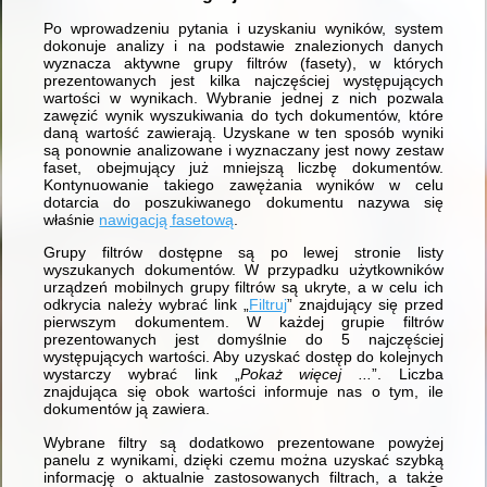
Po wprowadzeniu pytania i uzyskaniu wyników, system
dokonuje analizy i na podstawie znalezionych danych
wyznacza aktywne grupy filtrów (fasety), w których
prezentowanych jest kilka najczęściej występujących
wartości w wynikach. Wybranie jednej z nich pozwala
zawęzić wynik wyszukiwania do tych dokumentów, które
daną wartość zawierają. Uzyskane w ten sposób wyniki
są ponownie analizowane i wyznaczany jest nowy zestaw
faset, obejmujący już mniejszą liczbę dokumentów.
Kontynuowanie takiego zawężania wyników w celu
dotarcia do poszukiwanego dokumentu nazywa się
właśnie
nawigacją fasetową
.
Grupy filtrów dostępne są po lewej stronie listy
wyszukanych dokumentów. W przypadku użytkowników
urządzeń mobilnych grupy filtrów są ukryte, a w celu ich
odkrycia należy wybrać link „
Filtruj
” znajdujący się przed
pierwszym dokumentem. W każdej grupie filtrów
prezentowanych jest domyślnie do 5 najczęściej
występujących wartości. Aby uzyskać dostęp do kolejnych
wystarczy wybrać link „
Pokaż więcej ...
”. Liczba
znajdująca się obok wartości informuje nas o tym, ile
dokumentów ją zawiera.
Wybrane filtry są dodatkowo prezentowane powyżej
panelu z wynikami, dzięki czemu można uzyskać szybką
informację o aktualnie zastosowanych filtrach, a także