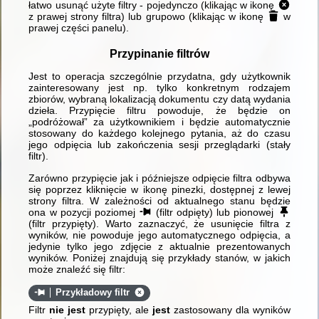
łatwo usunąć użyte filtry - pojedynczo (klikając w ikonę
z prawej strony filtra) lub grupowo (klikając w ikonę
w
prawej części panelu).
Przypinanie filtrów
Jest to operacja szczególnie przydatna, gdy użytkownik
zainteresowany jest np. tylko konkretnym rodzajem
zbiorów, wybraną lokalizacją dokumentu czy datą wydania
dzieła. Przypięcie filtru powoduje, że będzie on
„podróżował” za użytkownikiem i będzie automatycznie
stosowany do każdego kolejnego pytania, aż do czasu
jego odpięcia lub zakończenia sesji przeglądarki (stały
filtr).
Zarówno przypięcie jak i późniejsze odpięcie filtra odbywa
się poprzez kliknięcie w ikonę pinezki, dostępnej z lewej
strony filtra. W zależności od aktualnego stanu będzie
ona w pozycji poziomej
(filtr odpięty) lub pionowej
(filtr przypięty). Warto zaznaczyć, że usunięcie filtra z
wyników, nie powoduje jego automatycznego odpięcia, a
jedynie tylko jego zdjęcie z aktualnie prezentowanych
wyników. Poniżej znajdują się przykłady stanów, w jakich
może znaleźć się filtr:
Przykładowy filtr
Filtr
nie jest
przypięty, ale
jest
zastosowany dla wyników