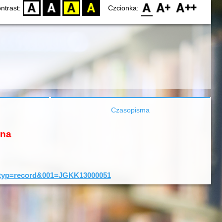
D
BW
YB
BY
F0
F1
F2
ntrast:
Czcionka:
Czasopisma
ona
0&typ=record&001=JGKK13000051