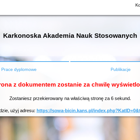
Ko
Karkonoska Akademia Nauk Stosowanych
Prace dyplomowe
Publikacje
rona z dokumentem zostanie za chwilę wyświetl
Zostaniesz przekierowany na właściwą stronę za
6
sekund.
dzie, użyj adresu:
https://sowa-bicin.kans.pl/index.php?KatID=